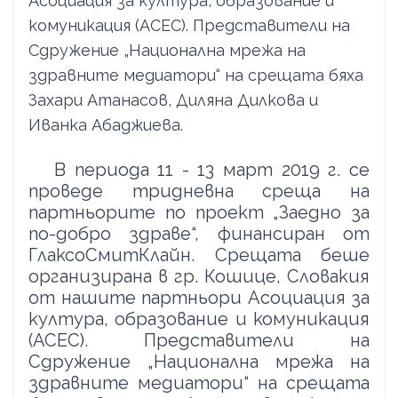
Асоциация за култура, образование и
комуникация (ACEC). Представители на
Сдружение „Национална мрежа на
здравните медиатори“ на срещата бяха
Захари Атанасов, Диляна Дилкова и
Иванка Абаджиева.
В периода 11 - 13 март 2019 г. се
проведе тридневна среща на
партньорите по проект „Заедно за
по-добро здраве“, финансиран от
ГлаксоСмитКлайн. Срещата беше
организирана в гр. Кошице, Словакия
от нашите партньори Асоциация за
култура, образование и комуникация
(
ACEC
). Представители на
Сдружение „Национална мрежа на
здравните медиатори“ на срещата