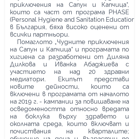
приключения на Сапун и Капчица“,
които са част от програма
PHASE
(
Personal
Hygiene
and
Sanitation
Education
)
в България, бяха високо оценени от
всички партньори.
Помаглото „Чудните приключения
на Сапун и Капчица“ и програмата по
хигиена са разработени от Диляна
Дилкова и Иванка Абаджиева с
участието на над 20
здравни
медиатори
. Екипът представи
новите дейности, които са
включени в програмата от началото
на 2019 г. - кампании за повишаване на
осведомеността относно вредата
на боклука върху здравето и
околната среда, които включват и
почиствания на кварталите;
обучение на деца и възрастни по