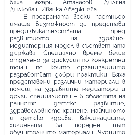
бяха Захари Атанасов, Диляна
Дилкова и Иванка Абаджиева.
В програмата всеки партньор
имаше възможност да представи
предизвикателствата пред
развитието на здравно-
медиаторния модел в съответната
държава. Специално време беше
отделено за дискусия по конкретни
теми, по които организациите
разработват добри практики. Бяха
представени различни материали в
помощ на здравните медиатори и
други специалисти – в областта на
ранното детско развитие,
здравословното хранене, майчиното
и детско здраве, ваксинациите,
хигиената. За пореден път
обучителните материали „Чудните