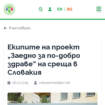
EN
|
BG
Към новини
Екипите на проект
„Заедно за по-добро
здраве“ на среща в
Словакия
18.03.2019
zdravenmediator.net