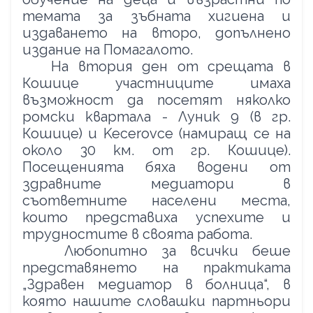
темата за зъбната хигиена и
издаването на второ, допълнено
издание на Помагалото.
На втория ден от срещата в
Кошице участниците имаха
възможност да посетят няколко
ромски квартала - Луник 9 (в гр.
Кошице) и
Kecerovce
(намиращ се на
около 30 км. от гр. Кошице).
Посещенията бяха водени от
здравните медиатори в
съответните населени места,
които представиха успехите и
трудностите в своята работа.
Любопитно за всички беше
представянето на практиката
„Здравен медиатор в болница“, в
която нашите словашки партньори