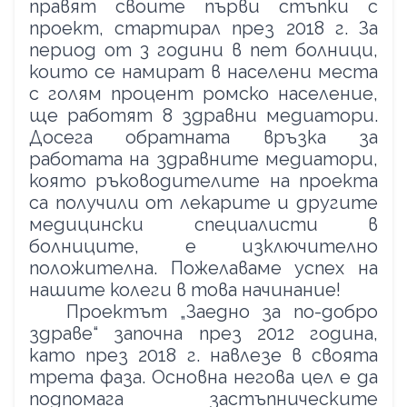
правят своите първи стъпки с
проект, стартирал през 2018 г. За
период от 3 години в пет болници,
които се намират в населени места
с голям процент ромско население,
ще работят 8 здравни медиатори.
Досега обратната връзка за
работата на здравните медиатори,
която ръководителите на проекта
са получили от лекарите и другите
медицински специалисти в
болниците, е изключително
положителна. Пожелаваме успех на
нашите колеги в това начинание!
Проектът „Заедно за по-добро
здраве“ започна през 2012 година,
като през 2018 г. навлезе в своята
трета фаза. Основна негова цел е да
подпомага застъпническите