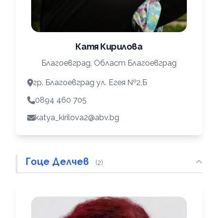
Катя Кирилова
Благоевград, Област Благоевград
гр. Благоевград ул. Егея №2,Б
0894 460 705
katya_kirilova2@abv.bg
Гоце Делчев
(2)