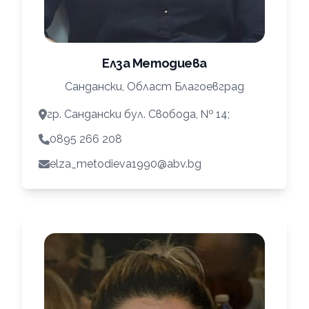
Елза Методиева
Сандански, Област Благоевград
гр. Сандански бул. Свобода, № 14;
0895 266 208
elza_metodieva1990@abv.bg