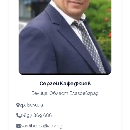
Сергей Кафеджиев
Белица, Област Благоевград
гр. Белица
0897 869 688
sardibelica@abv.bg