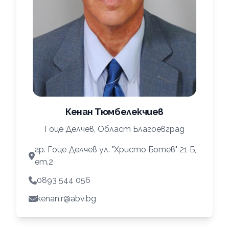
Кенан Тюмбелекчиев
Гоце Делчев, Област Благоевград
гр. Гоце Делчев ул. "Христо Ботев" 21 Б,
ет.2
0893 544 056
kenan.r@abv.bg