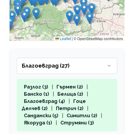
Leaflet
|
© OpenStreetMap contributors
Благоевград (27)
Разлог (3)
|
Гърмен (2)
|
Банско (1)
|
Белица (2)
|
Благоевград (4)
|
Гоце
Делчев (2)
|
Петрич (2)
|
Сандански (5)
|
Симитли (2)
|
Якоруда (1)
|
Струмяни (3)