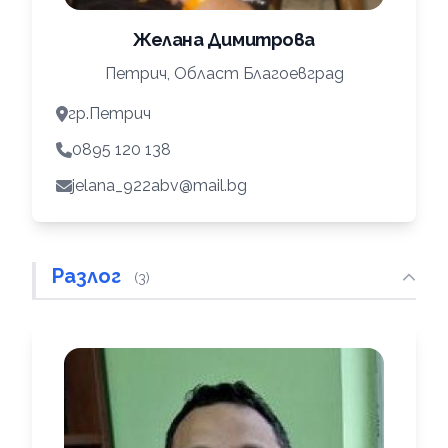
Желана Димитрова
Петрич, Област Благоевград
гр.Петрич
0895 120 138
jelana_922abv@mail.bg
Разлог
(3)