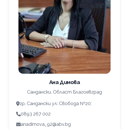
Ана Димова
Сандански, Област Благоевград
гр. Сандански ул: Свобода №20;
0893 267 002
anadimova_92@abv.bg