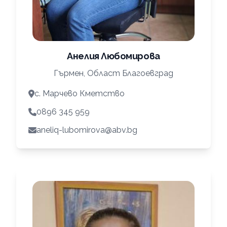
Анелия Любомирова
Гърмен, Област Благоевград
с. Марчево Кметство
0896 345 959
aneliq-lubomirova@abv.bg