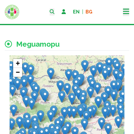
EN
|
BG
Медиатори
+
−