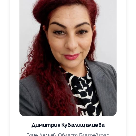
Димитрия Кубалищалиева
Гоце Делчев, Област Благоевград