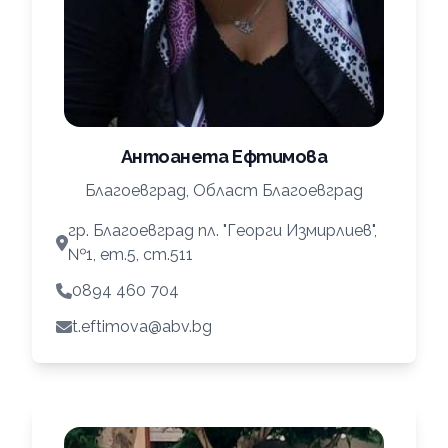
Антоанета Ефтимова
Благоевград, Област Благоевград
гр. Благоевград пл. "Георги Измирлиев",
№1, ет.5, ст.511
0894 460 704
t.eftimova@abv.bg