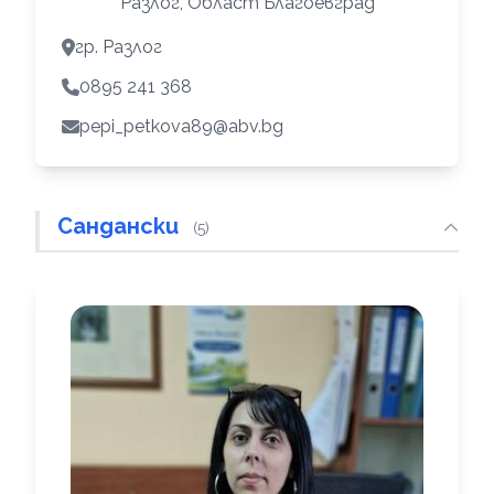
Разлог, Област Благоевград
гр. Разлог
0895 241 368
pepi_petkova89@abv.bg
Сандански
(5)