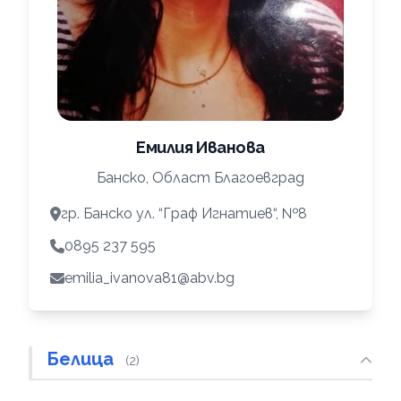
Емилия Иванова
Банско, Област Благоевград
гр. Банско ул. “Граф Игнатиев“, №8
0895 237 595
emilia_ivanova81@abv.bg
Белица
(2)