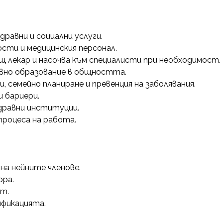
равни и социални услуги.
ти и медицинския персонал.
 лекар и насочва към специалисти при необходимост.
авно образование в общността.
и, семейно планиране и превенция на заболявания.
и бариери.
дравни институции.
процеса на работа.
на нейните членове.
ора.
т.
ификацията.