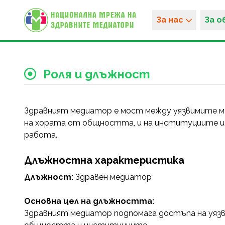
За нас
За 
Роля и длъжност
Здравният медиатор е мост между уязвимите ма
на хората от общността, и на институциите и
работа.
Длъжностна характеристика
Длъжност:
Здравен медиатор
Основна цел на длъжността:
Здравният медиатор подпомага достъпа на уязви