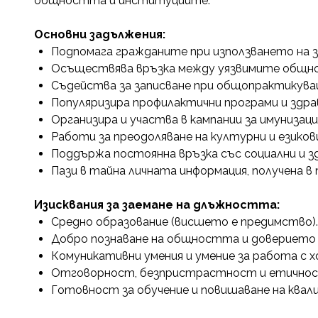
общността и институциите.
Основни задължения:
Подпомага гражданите при използването на зд
Осъществява връзка между уязвимите общнос
Съдейства за записване при общопрактикуващ
Популяризира профилактични програми и здр
Организира и участва в кампании за имунизаци
Работи за преодоляване на културни и езиков
Поддържа постоянна връзка със социални и з
Пази в тайна личната информация, получена в 
Изисквания за заемане на длъжността:
Средно образование (висшето е предимство).
Добро познаване на общността и доверието 
Комуникативни умения и умение за работа с х
Отговорност, безпристрастност и етичнос
Готовност за обучение и повишаване на квал