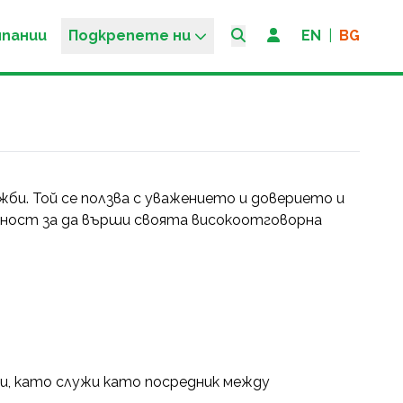
мпании
Подкрепете ни
EN
|
BG
и. Той се ползва с уважението и доверието и
тност за да върши своята високоотговорна
и, като служи като посредник между