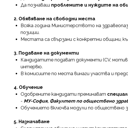
Да познаваш
проблемите и нуждите на о
2. Обявяване на свободни места
Всяка година Министерството на здравеопа
позиции.
Местата са свързани с конкретни общини, к
3. Подаване на документи
Кандидатите подават документи (CV, мотива
интервю.
В комисиите по места винаги участва и пре
4. Обучение
Одобрените кандидати преминават
специал
-
МУ-София, Факултет по обществено здрав
Обучението включва модули по обществено здр
5. Назначаване