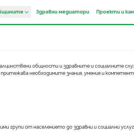
общините
Здравни медиатори
Проекти и ка
лцинствени общности и здравните и социалните служб
 притежава необходимите знания, умения и компетен
ми групи от населението до здравни и социални услуг