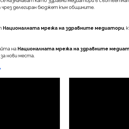
 се назначават като здравни медиатори в съответна
 чрез делегиран бюджет към общините.
от
Националната мрежа на здравните медиатори
, 
айта на
Националната мрежа на здравните медиа
за нови места.
"