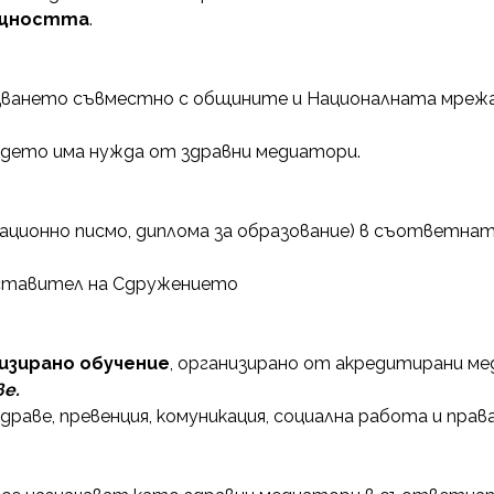
бщността
.
зването съвместно с общините и Националната мрежа
ъдето има нужда от здравни медиатори.
ционно писмо, диплома за образование) в съответнат
дставител на Сдружението
изирано обучение
, организирано от акредитирани ме
е.
аве, превенция, комуникация, социална работа и права