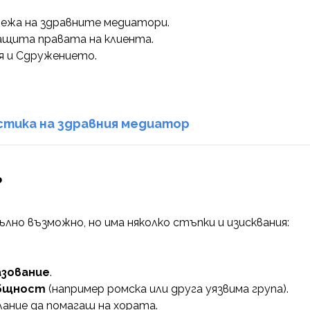
режа на здравните медиатори.
защита правата на клиента.
 и Сдружението.
тика на здравния медиатор
?
ълно възможно, но има няколко стъпки и изисквания:
азование
.
общност
(например ромска или друга уязвима група).
ание да помагаш на хората.