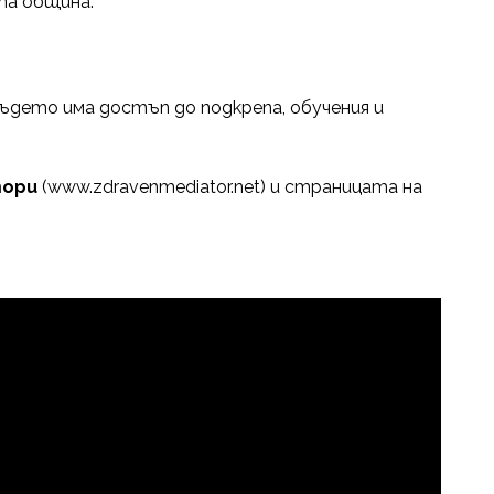
та община.
където има достъп до подкрепа, обучения и
тори
(
www.zdravenmediator.net
) и страницата на