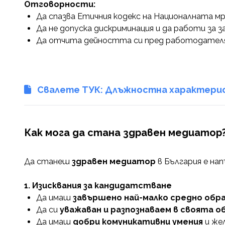
Отговорности:
Да спазва Етичния кодекс на Националната м
Да не допуска дискриминация и да работи за 
Да отчита дейността си пред работодателя
Свалете ТУК: Длъжностна характерис
Как мога да стана здравен медиатор
Да станеш
здравен медиатор
в България е нап
1. Изисквания за кандидатстване
Да имаш
завършено най-малко средно обр
Да си
уважаван и разпознаваем в своята 
Да имаш
добри комуникативни умения
и жел