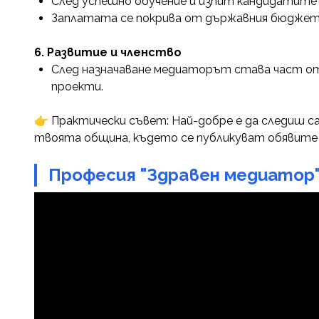
След успешно обучение и изпит кандидатите
Заплатата се покрива от държавния бюджет
6. Развитие и членство
След назначаване медиаторът става част 
проекти.
👉 Практически съвет: Най-добре е да следиш с
твоята община, където се публикуват обявите 
Професия "Здравен медиатор