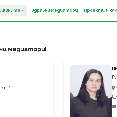
общините
Здравни медиатори
Проекти и ка
ни медиатори!
Н
Ру
 ет. 2
г