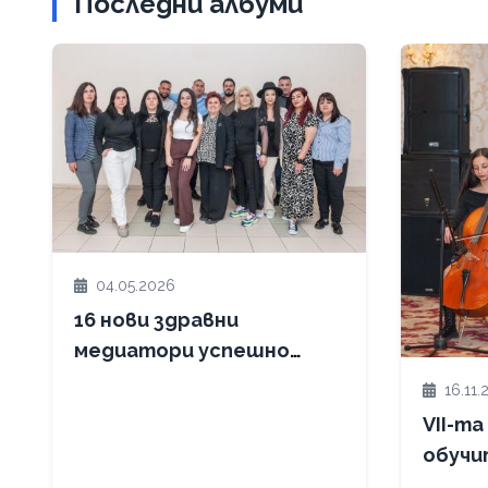
Последни албуми
04.05.2026
16 нови здравни
медиатори успешно
завършиха обучението
16.11.
си и получиха
VII-т
сертификати
обучи
"Иниц