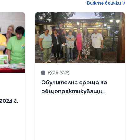
Вижте всички
19.08.2025
Обучителна среща на
общопрактикуващи
лекари и здравни
итлна среща - 2024 г.
медиатори от
Ботевград и Етрополе