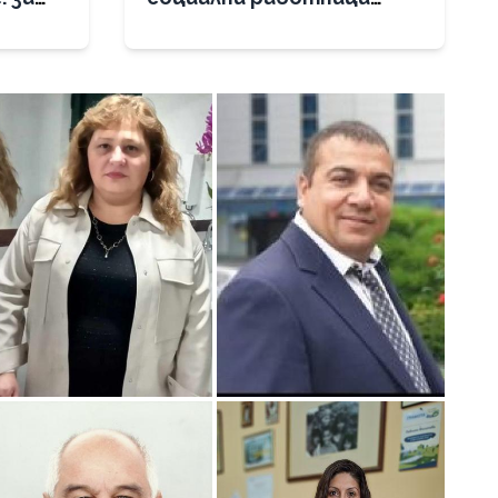
авните
повишиха
професионалната си
компетентност в
областта на детското
здраве