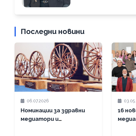
регистрирани
осем
лабораторно
потвърдени
Последни новини
случая на
морбили при
деца на
възраст до
7 години
Повече за кампанията
06.07.2026
03.05
Номинации за здравни
16 но
медиатори и
медиа
съмишленици,
завър
допринесли за
си и п