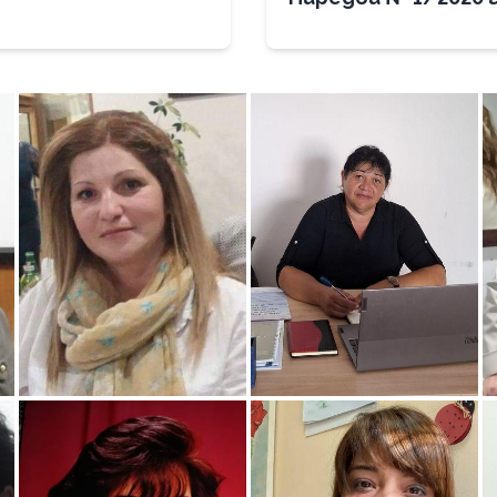
дейността на здр
ификати
медиатори