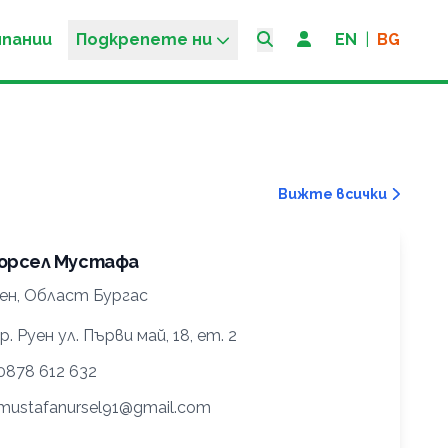
мпании
Подкрепете ни
EN
|
BG
Вижте всички
юрсел Мустафа
ен, Област Бургас
р. Руен ул. Първи май, 18, ет. 2
0878 612 632
mustafanursel91@gmail.com