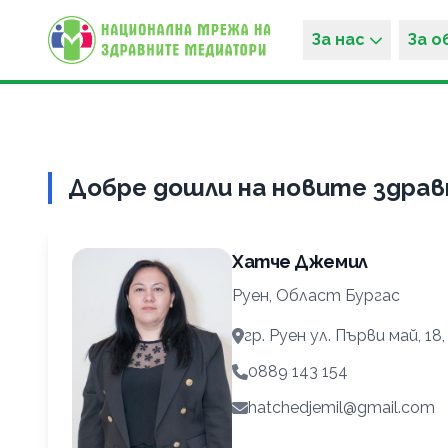
За нас
За 
Добре дошли на новите здрав
Извънредни
мерки
Хатче Джемил
срещу
Руен, Област Бургас
морбили
гр. Руен ул. Първи май, 18,
Към
0889 143 154
19.03.2026 г.
hatchedjemil@gmail.com
в страната
са