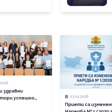
.2026
ви здравни
03.04.2026
тори успешно
Приети са изменен
шиха обучението
Наредба № 1/2020 г
олучиха