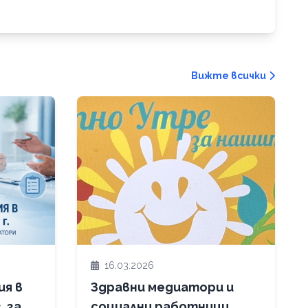
Вижте всички
16.03.2026
ия в
Здравни медиатори и
. за
социални работници