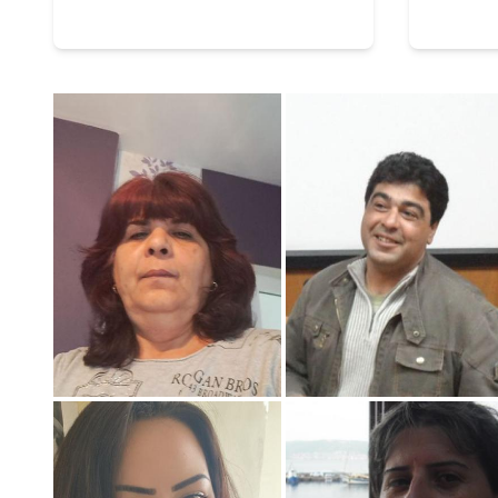
развитието на
серт
професията в периода 1
септември 2025 – 31
август 2026 г.