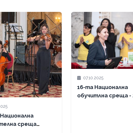
07.10.2025
16-та Национална
обуч
2025
а Национална
телна среща
иатива за здраве и