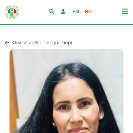
EN
|
BG
Към списъка с медиатори