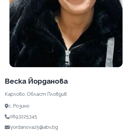
Веска Йорданова
Карлово, Област Пловдив
с. Розино
0893225345
iyordanova25@abv.bg