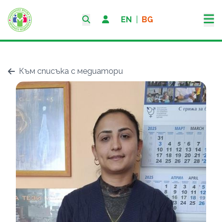
EN
|
BG
Към списъка с медиатори