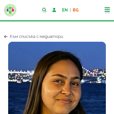
EN
|
BG
Към списъка с медиатори