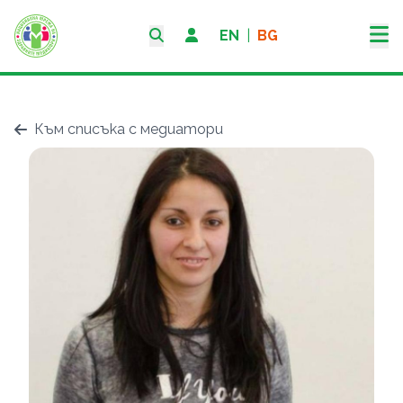
EN
|
BG
Към списъка с медиатори