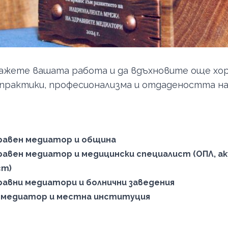
жете вашата работа и да вдъхновите още хор
 практики, професионализма и отдадеността н
равен медиатор и община
вен медиатор и медицински специалист (ОПЛ, ак
ст)
авни медиатори и болнични заведения
н медиатор и местна институция