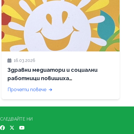
16.03.2026
Здравни медиатори и социални
работници повишиха
професионалната си
Прочети повече
компетентност в областта на
детското здраве
СЛЕДВАЙТЕ НИ