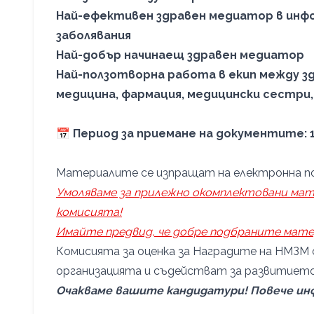
Най-ефективен здравен медиатор в инфо
заболявания
Най-добър начинаещ здравен медиатор
Най-ползотворна работа в екип между з
медицина, фармация, медицински сестри,
📅 Период за приемане на документите: 1
Материалите се изпращат на електронна п
Умоляваме за прилежно окомплектовани мате
комисията!
Имайте предвид, че добре подбраните мате
Комисията за оценка за Наградите на НМЗМ 
организацията и съдействат за развитието
Очакваме вашите кандидатури! Повече инф