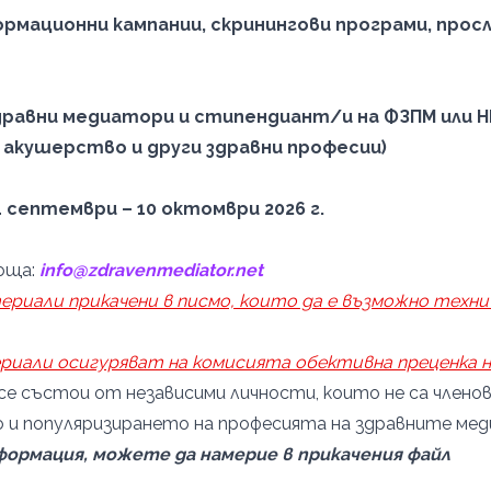
рмационни кампании, скринингови програми, прос
дравни медиатори и стипендиант/и на ФЗПМ или 
 акушерство и други здравни професии)
 септември – 10 октомври 2026 г.
оща:
info@zdravenmediator.net
риали прикачени в писмо, които да е възможно техни
риали осигуряват на комисията обективна преценка 
се състои от независими личности, които не са члено
 и популяризирането на професията на здравните мед
ормация, можете да намерие в прикачения файл