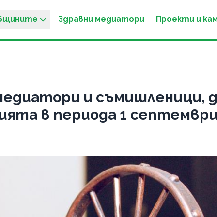
общините
Здравни медиатори
Проекти и ка
медиатори и съмишленици, д
та в периода 1 септември 20