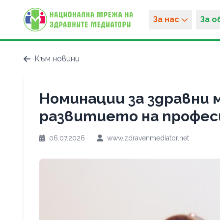
За нас
За 
Към новини
Номинации за здравни 
развитието на професия
06.07.2026
www.zdravenmediator.net