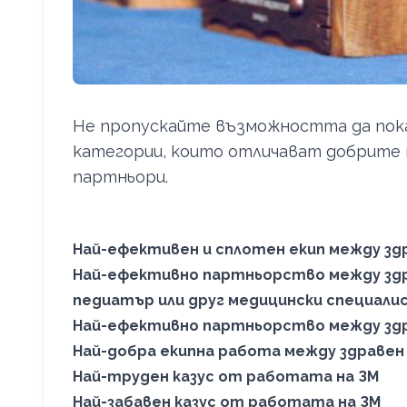
Не пропускайте възможността да пока
категории, които отличават добрите
партньори.
Най-ефективен и сплотен екип между зд
Най-ефективно партньорство между здра
педиатър или друг медицински специали
Най-ефективно партньорство между здр
Най-добра екипна работа между здраве
Най-труден казус от работата на ЗМ
Най-забавен казус от работата на ЗМ