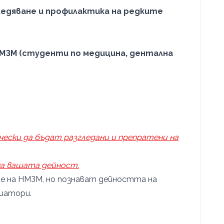
ледяване и профилактика на редките
НМЗМ (студенти по медицина, дентална
чески да бъдат разгледани и препратени на
на вашата дейност.
ве на НМЗМ, но познават дейността на
иатори.