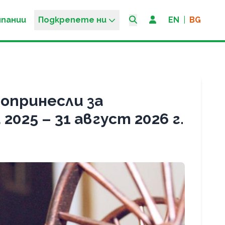
мпании
Подкрепете ни
EN
|
BG
опринесли за
25 – 31 август 2026 г.