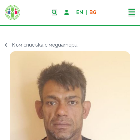
EN
|
BG
Към списъка с медиатори