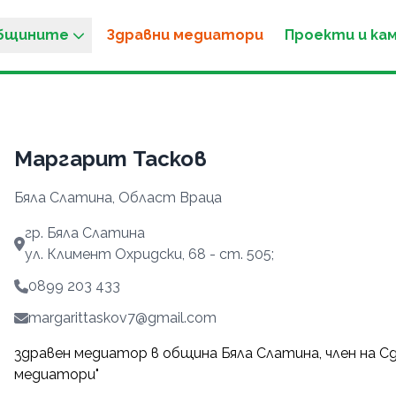
общините
Здравни медиатори
Проекти и ка
Маргарит Тасков
Бяла Слатина, Област Враца
гр. Бяла Слатина
ул. Климент Охридски, 68 - ст. 505;
0899 203 433
margarittaskov7@gmail.com
здравен медиатор в община Бяла Слатина, член на С
медиатори"