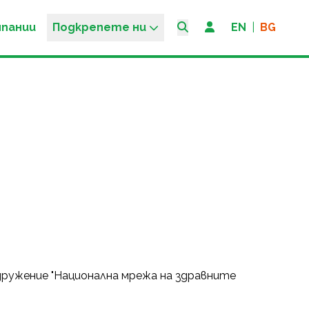
мпании
Подкрепете ни
EN
|
BG
дружение "Национална мрежа на здравните