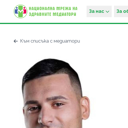
За нас
За 
Към списъка с медиатори