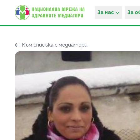
За нас
За 
Към списъка с медиатори