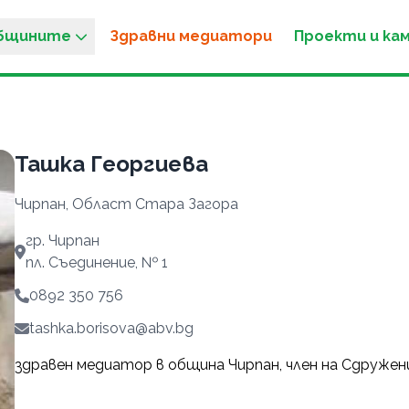
общините
Здравни медиатори
Проекти и ка
Ташка Георгиева
Чирпан, Област Стара Загора
гр. Чирпан
пл. Съединение, № 1
0892 350 756
tashka.borisova@abv.bg
здравен медиатор в община Чирпан, член на Сдружен