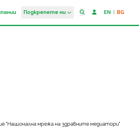
мпании
Подкрепете ни
EN
|
BG
ие "Национална мрежа на здравните медиатори"