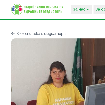
За нас
За 
Към списъка с медиатори