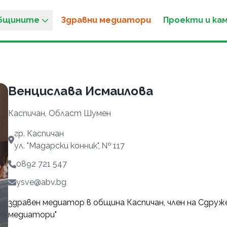
общините
Здравни медиатори
Проекти и ка
Венцислава Исмаилова
Каспичан, Област Шумен
гр. Каспичан
ул. "Мадарски конник", № 117
0892 721 547
ysve@abv.bg
здравен медиатор в община Каспичан, член на Сдруж
медиатори"