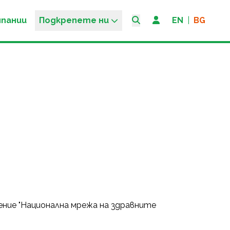
мпании
Подкрепете ни
EN
|
BG
ение "Национална мрежа на здравните