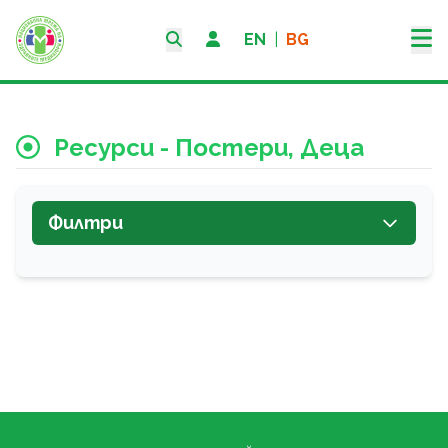
EN
|
BG
Ресурси - Постери, Деца
Филтри