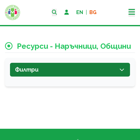
EN
|
BG
Ресурси - Наръчници, Общини
Филтри