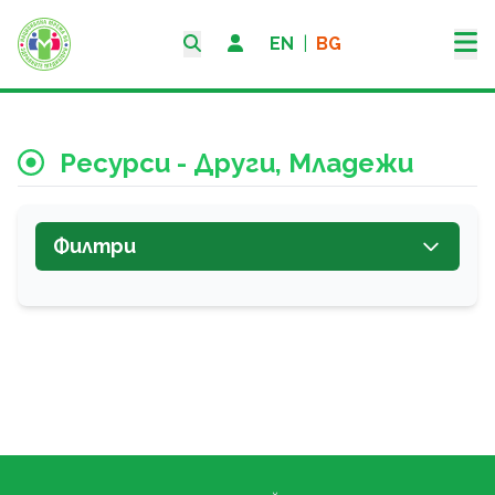
EN
|
BG
Ресурси - Други, Младежи
Филтри