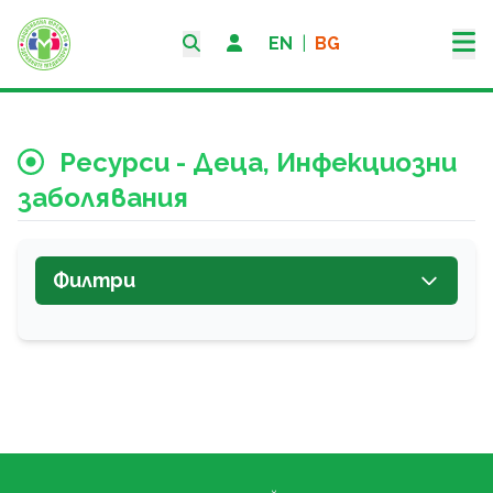
EN
|
BG
Ресурси - Деца, Инфекциозни
заболявания
Филтри