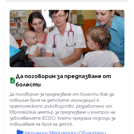
Да поговорим за предпазване от
болести
Да поговорим за предпазване от болести (Как да
повишим броя на детските имунизации) е
практическото ръководство, разработено от
Европейския център за предпазване и контрол на
заболяванията (ECDC), което предлага подходи за
повишаване на броя на детск...
Наръчници
,
Медиатори
,
Обучители
,