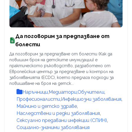
Да поговорим за предпазване от
болести
Да поговорим за предпазване от болести (Как да
повишим броя на детските имунизации) е
практическото ръководство, разработено от
Европейския център за предпазване и контрол на
заболяванията (ECDC), което предлага подходи за
повишаване на броя на детск...
Наръчници
,
Медиатори
,
Обучители
,
Професионалисти
,
Инфекциозни заболявания
,
Майчино и детско здраве
,
Наследствени и редки заболявания
,
Сексуално предавани инфекции (СПИН)
,
Социално-значими заболявания