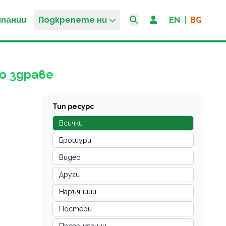
мпании
Подкрепете ни
EN
|
BG
о здраве
Тип ресурс
Всички
Брошури
Видео
Други
Наръчници
Постери