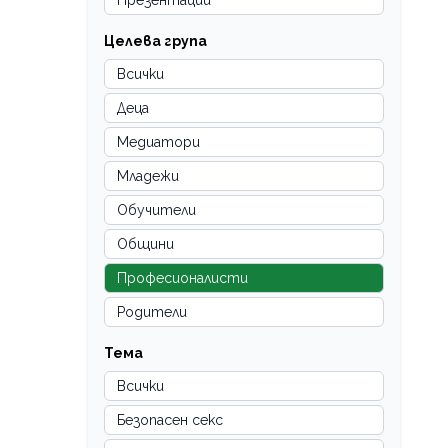
Презентации
Целева група
Всички
Деца
Медиатори
Младежи
Обучители
Общини
Професионалисти
Родители
Тема
Всички
Безопасен секс