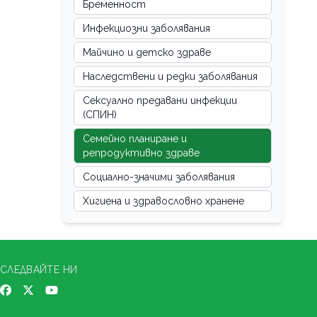
Бременност
Инфекциозни заболявания
Майчино и детско здраве
Наследствени и редки заболявания
Сексуално предавани инфекции
(СПИН)
Семейно планиране и
репродуктивно здраве
Социално-значими заболявания
Хигиена и здравословно хранене
СЛЕДВАЙТЕ НИ