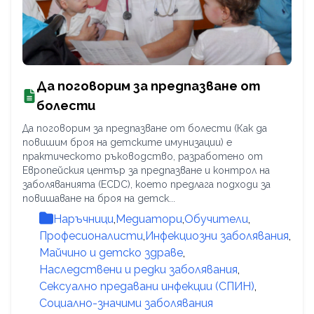
Да поговорим за предпазване от
болести
Да поговорим за предпазване от болести (Как да
повишим броя на детските имунизации) е
практическото ръководство, разработено от
Европейския център за предпазване и контрол на
заболяванията (ECDC), което предлага подходи за
повишаване на броя на детск...
Наръчници
,
Медиатори
,
Обучители
,
Професионалисти
,
Инфекциозни заболявания
,
Майчино и детско здраве
,
Наследствени и редки заболявания
,
Сексуално предавани инфекции (СПИН)
,
Социално-значими заболявания