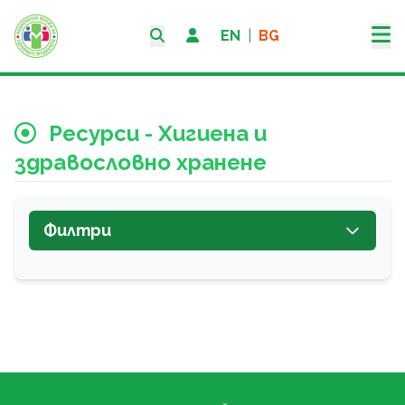
EN
|
BG
Ресурси - Хигиена и
здравословно хранене
Филтри